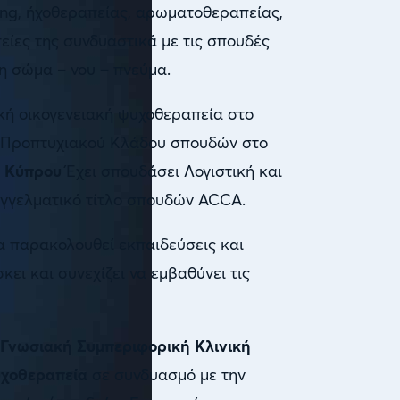
ing, ήχοθεραπείας, αρωματοθεραπείας,
είες της συνδυαστικά με τις σπουδές
ση σώμα – νου – πνεύμα.
ική οικογενειακή ψυχοθεραπεία στο
ου Προπτυχιακού Κλάδου σπουδών στο
υ Κύπρου
Έχει σπουδάσει Λογιστική και
παγγελματικό τίτλο σπουδών ACCA.
να παρακολουθεί εκπαιδεύσεις και
ει και συνεχίζει να εμβαθύνει τις
Γνωσιακή Συμπεριφορική Κλινική
υχοθεραπεία
σε συνδυασμό με την