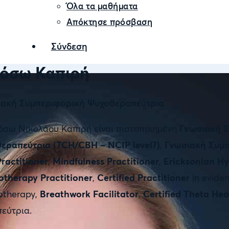
Όλα τα μαθήματα
Απόκτησε πρόσβαση
Σύνδεση
όσω Καπιρή
ιακή Συμπεριφορική Ψυχοθεραπεύτρια
σω Νικολάου Καπιρή είναι πιστοποιημένη
Γνωσιακή Σ
εραπεύτρια (TCH/CBH – NCIP level7)
,
Γνωσιακή Συμπ
ractitioner
,
Mindfulness Practitioner
,
Ericksonian Hy
therapy Practitioner
,
Certified Practitioner
in eviden
otherapy,
Breathwork Facilitator
,
Certified Theta Hea
εύτρια.