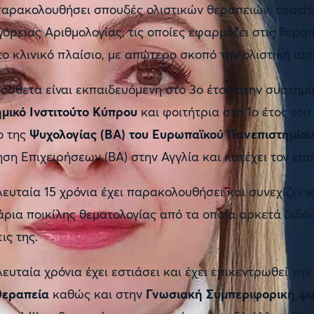
παρακολουθήσει σπουδές ολιστικών θεραπειών, coach
όρειας Αριθμολογίας, τις οποίες εφαρμόζει στις θεραπ
το κλινικό πλαίσιο, με απώτερο σκοπό την ολιστική ία
όσθετα είναι εκπαιδευόμενη στο 3ο έτος στην συστημ
μικό Ινστιτούτο Κύπρου
και φοιτήτρια στο 1ο έτος τ
ο της
Ψυχολογίας (BA) του Ευρωπαϊκού Πανεπιστημίο
ηση Επιχειρήσεων (BA) στην Αγγλία και κατέχει τον ε
λευταία 15 χρόνια έχει παρακολουθήσει και συνεχίζει 
άρια ποικίλης θεματολογίας από τα οποία αρκετά διδάσκ
ις της.
λευταία χρόνια έχει εστιάσει και έχει επικεντρωθεί την
θεραπεία
καθώς και στην
Γνωσιακή Συμπεριφορική ψ