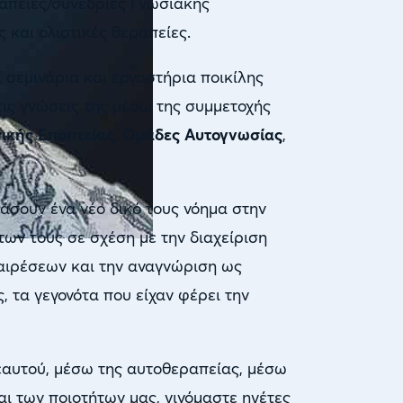
απείες/συνεδρίες Γνωσιακής
και ολιστικές θεραπείες.
 σεμινάρια και εργαστήρια ποικίλης
 τις γνώσεις της μέσω της συμμετοχής
ικής Εποπτείας
,
Ομάδες Αυτογνωσίας
,
άσουν ένα νέο δικό τους νόημα στην
ων τους σε σχέση με την διαχείριση
ξαιρέσεων και την αναγνώριση ως
, τα γεγονότα που είχαν φέρει την
εαυτού, μέσω της αυτοθεραπείας, μέσω
αι των ποιοτήτων μας, γινόμαστε ηγέτες