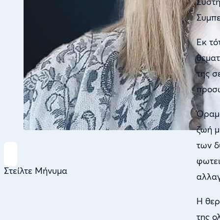
Συστη
Συμπε
Εκ τό
θεματ
της σ
προσω
Όραμα
ζωή μ
των δ
φωτει
Στείλτε Μήνυμα
αλλαγ
Η θερ
της ο