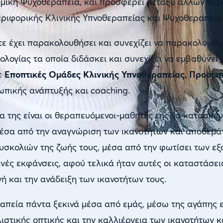
μική Ψυχοθεραπεία, και προσφέρει μεταξύ άλλων θερ
ριφορικής Κλινικής Υπνοθεραπείας και Ψυχοθεραπείας 
τε έχει παρακολουθήσει και συνεχίζει να παρακολουθεί
ολογίας τα οποία διδάσκει και συνεχίζει να εμβαθύνει
ε
Εποπτικές Ομάδες Κλινικής Υπνοθεραπείας, Προσωπ
πικής ανάπτυξής και coaching.
 της είναι οι θεραπευόμενοι-μαθητές της να κατασκευ
έσα από την αναγνώριση των ικανοτήτων και αποθεμάτ
υσκολιών της ζωής τους, μέσα από την φωτίσει των ε
νές εκφάνσεις, αφού τελικά ήταν αυτές οι καταστάσεις
ή και την ανάδειξη των ικανοτήτων τους.
απεία πάντα ξεκινά μέσα από εμάς, μέσω της αγάπης 
λιστικής οπτικής και την καλλιέργεια των ικανοτήτων κ