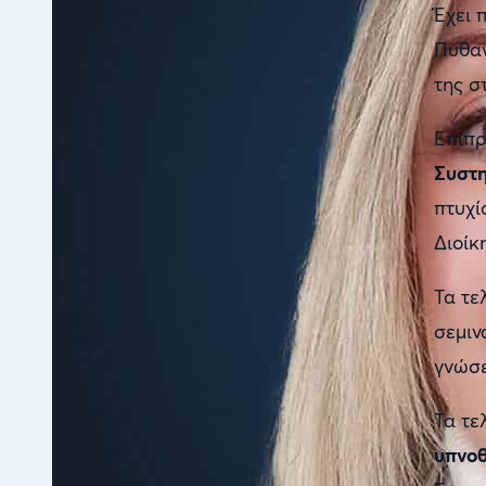
Έχει 
Πυθαγ
της σ
Επιπρ
Συστη
πτυχί
Διοίκ
Τα τε
σεμιν
γνώσε
Τα τε
υπνο