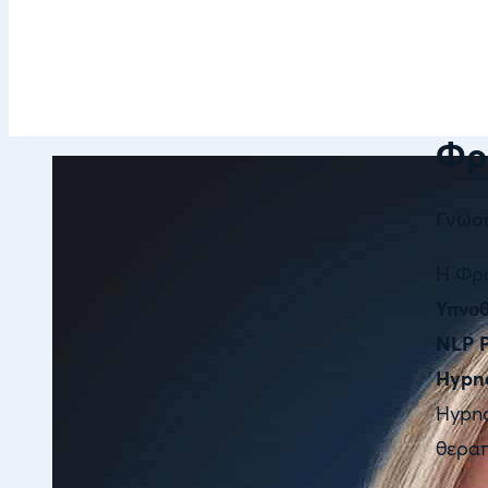
Φρ
Γνωσ
Η Φρό
Υπνοθ
NLP P
Hypno
Hypn
θεραπ