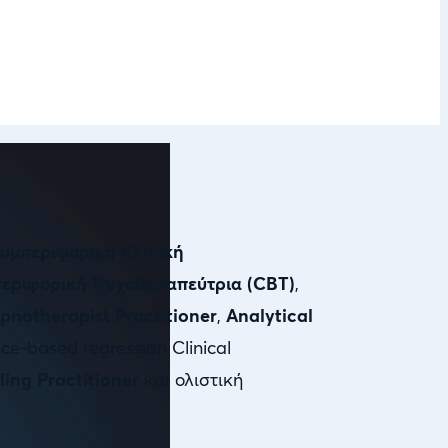
υμπεριφορική Κλινική
εριφορική Ψυχοθεραπεύτρια (CBT)
,
pnotherapist Practitioner
,
Analytical
ce-based regression Clinical
ling Practitioner
και ολιστική