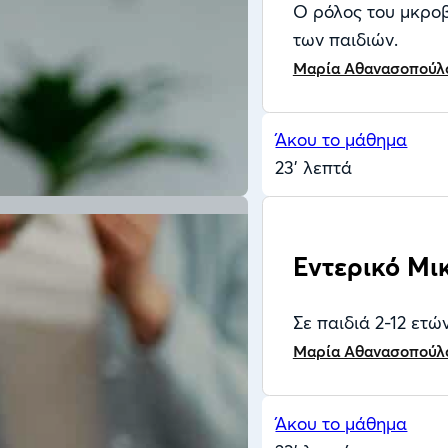
Ο ρόλος του μκροβ
των παιδιών.
Μαρία Αθανασοπούλ
Άκου το μάθημα
23' λεπτά
Εντερικό Μι
Σε παιδιά 2-12 ετώ
Μαρία Αθανασοπούλ
Άκου το μάθημα