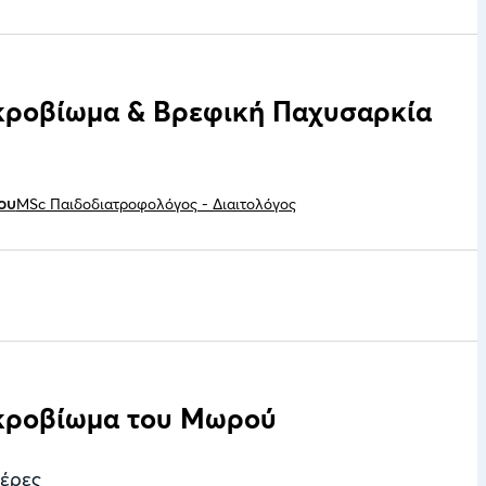
κροβίωμα & Βρεφική Παχυσαρκία
ου
MSc Παιδοδιατροφολόγος - Διαιτολόγος
ικροβίωμα του Μωρού
έρες