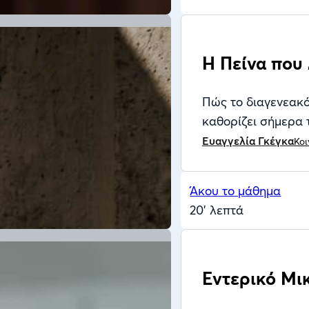
Η Πείνα που
Πώς το διαγενεακό
καθορίζει σήμερα 
Ευαγγελία Γκέγκα
Κοι
Άκου το μάθημα
20' λεπτά
Εντερικό Μι