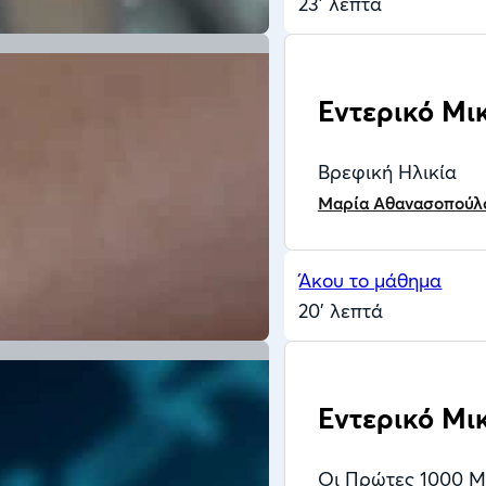
23' λεπτά
Εντερικό Μι
Βρεφική Ηλικία
Μαρία Αθανασοπούλ
Άκου το μάθημα
20' λεπτά
Εντερικό Μ
Οι Πρώτες 1000 Μ