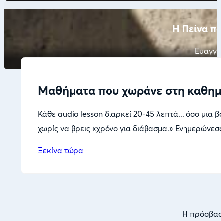
Η Πείνα π
Ευαγγε
Μαθήματα που χωράνε στη καθημ
Κάθε audio lesson διαρκεί 20-45 λεπτά... όσο μια 
χωρίς να βρεις «χρόνο για διάβασμα.» Ενημερώνεσαι,
Ξεκίνα τώρα
Η πρόσβαση