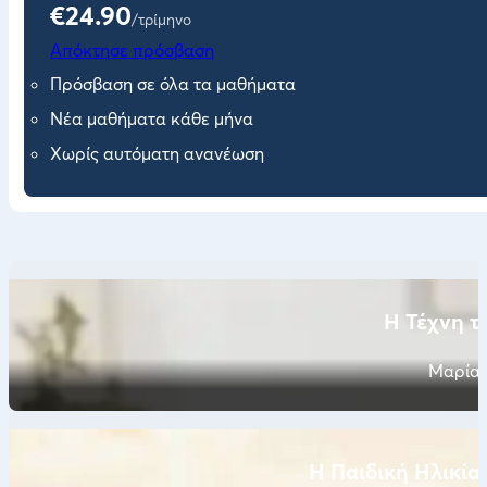
€24.90
/τρίμηνο
Απόκτησε πρόσβαση
Πρόσβαση σε όλα τα μαθήματα
Νέα μαθήματα κάθε μήνα
Χωρίς αυτόματη ανανέωση
Η Τέχνη τ
Μαρία 
Η Παιδική Ηλικία