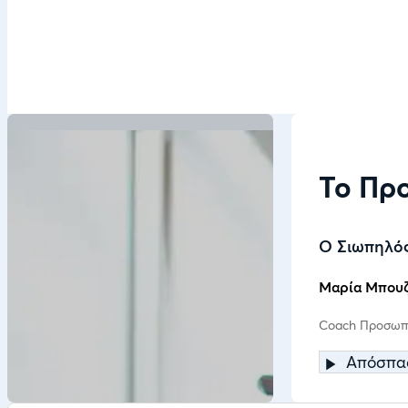
Το Πρ
Ο Σιωπηλός
Μαρία Μπουζ
Coach Προσωπι
Απόσπα