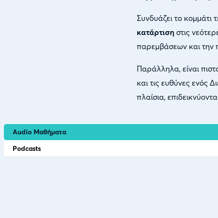
Συνδυάζει το κομμάτι 
κατάρτιση
στις νεότερ
παρεμβάσεων και την 
Παράλληλα, είναι πισ
και τις ευθύνες ενός 
πλαίσια, επιδεικνύοντ
Audio Μαθήματα
Podcasts