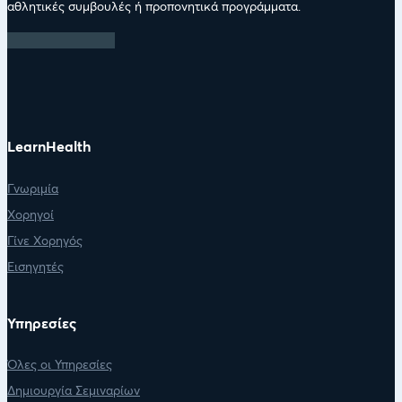
αθλητικές συμβουλές ή προπονητικά προγράμματα.
LearnHealth
Γνωριμία
Χορηγοί
Γίνε Χορηγός
Εισηγητές
Υπηρεσίες
Όλες οι Υπηρεσίες
Δημιουργία Σεμιναρίων