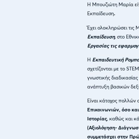
Η Μπουζιώτη Μαρία εί
Εκπαίδευση
.
Έχει ολοκληρώσει τις 
Εκπαίδευση
, στο Εθνι
Εργασίας τις εφαρμογ
Η
Εκπαιδευτική Ρομπο
σχετίζονται με το STEM
γνωστικής διαδικασία
ανάπτυξη βασικών δεξ
Είναι κάτοχος πολλών
Επικοινωνιών, όσο κα
Ιστορίας
, καθώς και κ
(Αξιολόγηση- Διάγνωσ
συμμετάσχει στην Πρώτ