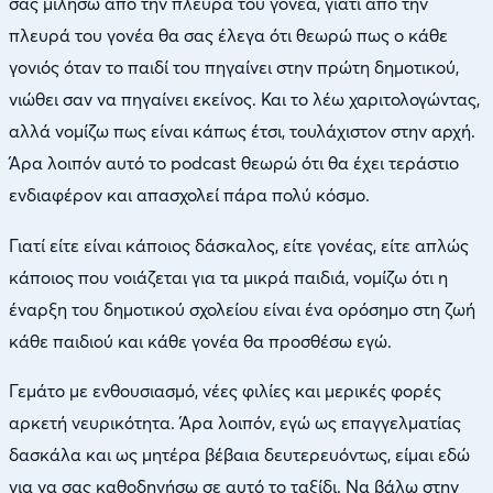
σας μιλήσω από την πλευρά του γονέα, γιατί από την
πλευρά του γονέα θα σας έλεγα ότι θεωρώ πως ο κάθε
γονιός όταν το παιδί του πηγαίνει στην πρώτη δημοτικού,
νιώθει σαν να πηγαίνει εκείνος. Και το λέω χαριτολογώντας,
αλλά νομίζω πως είναι κάπως έτσι, τουλάχιστον στην αρχή.
Άρα λοιπόν αυτό το podcast θεωρώ ότι θα έχει τεράστιο
ενδιαφέρον και απασχολεί πάρα πολύ κόσμο.
Γιατί είτε είναι κάποιος δάσκαλος, είτε γονέας, είτε απλώς
κάποιος που νοιάζεται για τα μικρά παιδιά, νομίζω ότι η
έναρξη του δημοτικού σχολείου είναι ένα ορόσημο στη ζωή
κάθε παιδιού και κάθε γονέα θα προσθέσω εγώ.
Γεμάτο με ενθουσιασμό, νέες φιλίες και μερικές φορές
αρκετή νευρικότητα. Άρα λοιπόν, εγώ ως επαγγελματίας
δασκάλα και ως μητέρα βέβαια δευτερευόντως, είμαι εδώ
για να σας καθοδηγήσω σε αυτό το ταξίδι. Να βάλω στην