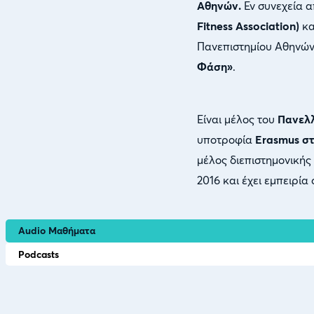
Αθηνών.
Εν συνεχεία α
Fitness Association)
κα
Πανεπιστημίου Αθηνώ
Φάση»
.
Είναι μέλος του
Πανελ
υποτροφία
Erasmus στο
μέλος διεπιστημονικής
2016 και έχει εμπειρί
Audio Μαθήματα
Podcasts