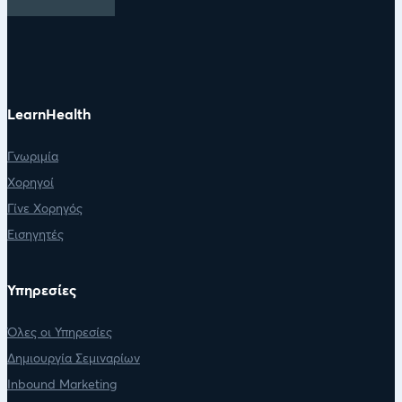
LearnHealth
Γνωριμία
Χορηγοί
Γίνε Χορηγός
Εισηγητές
Υπηρεσίες
Όλες οι Υπηρεσίες
Δημιουργία Σεμιναρίων
Inbound Marketing