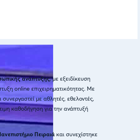
σωπικής ανάπτυξης
, με εξειδίκευση
πτυξη online επιχειρηματικότητας. Με
 συνεργαστεί με αθλητές, εθελοντές,
τιμη καθοδήγηση για την ανάπτυξή
ανεπιστήμιο Πειραιά
και συνεχίστηκε