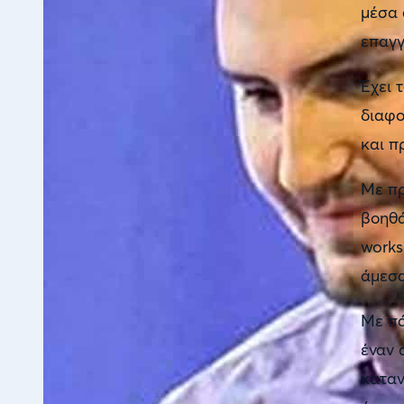
μέσα 
επαγγ
Έχει 
διαφο
και π
Με πρ
βοηθά
works
άμεσα
Με πά
έναν 
καταν