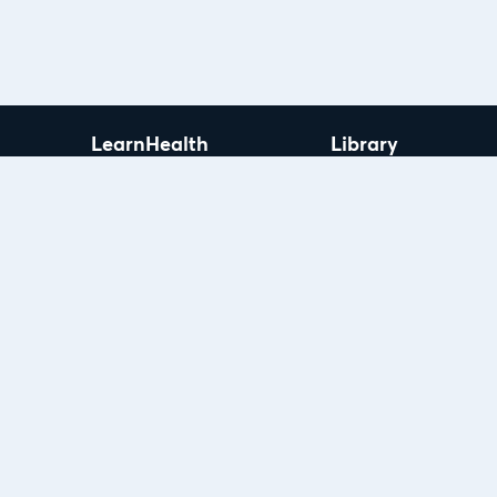
LearnHealth
Library
Γνωριμία
Online Σεμινάρια
Χορηγοί
Podcasts
Γίνε Χορηγός
Άρθρα
Εισηγητές