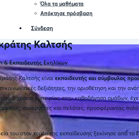
Όλα τα μαθήματα
Απόκτησε πρόσβαση
Σύνδεση
κράτης Καλτσής
 & Εκπαιδευτής Ενηλίκων
ράτης Καλτσής είναι
εκπαιδευτής και σύμβουλος προ
επικοινωνιακές δεξιότητες, την οριοθέτηση και την ανά
από 5 χρόνια εμπειρίας στην καθοδήγηση ομάδων, έχει
όμενους, συνεργάτες και πελάτες, προσφέροντας πολύ
εία του στον τομέα της εκπαίδευσης ξεκίνησε από το
Π