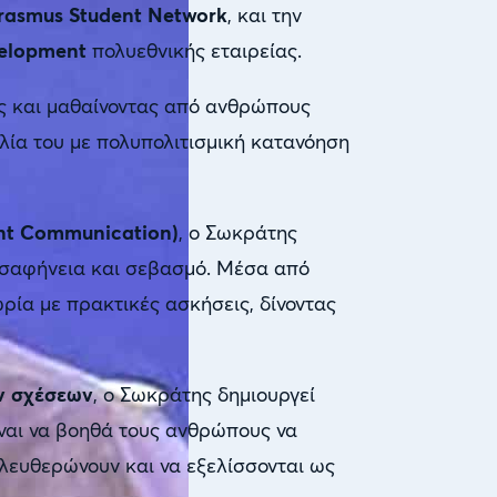
rasmus Student Network
, και την
velopment
πολυεθνικής εταιρείας.
ίες και μαθαίνοντας από ανθρώπους
λία του με πολυπολιτισμική κατανόηση
ent Communication)
, ο Σωκράτης
ε σαφήνεια και σεβασμό. Μέσα από
ρία με πρακτικές ασκήσεις, δίνοντας
ν σχέσεων
, ο Σωκράτης δημιουργεί
ναι να βοηθά τους ανθρώπους να
ελευθερώνουν και να εξελίσσονται ως