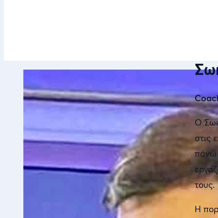
Σω
Coach
Ο Σωκ
στις 
πάνω 
εργαζ
τους.
Η πορ