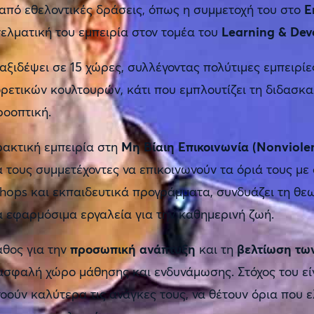
από εθελοντικές δράσεις, όπως η συμμετοχή του στο
E
ελματική του εμπειρία στον τομέα του
Learning & De
ταξιδέψει σε 15 χώρες, συλλέγοντας πολύτιμες εμπειρ
ρετικών κουλτουρών, κάτι που εμπλουτίζει τη διδασκα
ροοπτική.
ακτική εμπειρία στη
Μη Βίαιη Επικοινωνία (Nonviol
 τους συμμετέχοντες να επικοινωνούν τα όριά τους μ
hops και εκπαιδευτικά προγράμματα, συνδυάζει τη θεω
 εφαρμόσιμα εργαλεία για την καθημερινή ζωή.
θος για την
προσωπική ανάπτυξη
και τη
βελτίωση τω
ασφαλή χώρο μάθησης και ενδυνάμωσης. Στόχος του εί
οούν καλύτερα τις ανάγκες τους, να θέτουν όρια που 