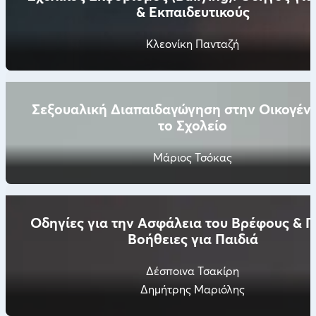
& Εκπαιδευτικούς
Κλεονίκη Πανταζή
Σεξουαλική Διαπαιδαγώγηση στην Οικογένε
το Σχολείο
Μάριος Τσόκας
Οδηγίες για την Ασφάλεια του Βρέφους & 
Βοήθειες για Παιδιά
Δέσποινα Τσακίρη
Δημήτρης Μαριόλης