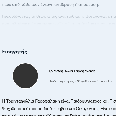
πίσω από κάθε τους έντονη αντίδραση ή απόσυρση.
Γεφυρώνοντας τη θεωρία της αναπτυξιακής ψυχολογίας με τη
ανακαλύψεις πώς να προσεγγίζεις ζωτικά ζητήματα, όπως οι 
ώρα να σταματήσεις να παλεύεις απέναντι στον έφηβο και να
Εισηγητής
Τριανταφυλλιά Γαροφαλάκη
Παιδοψυχίατρος - Ψυχοθεραπεύτρια - Πισ
Η Τριανταφυλλιά Γαροφαλάκη είναι Παιδοψυχίατρος και Πισ
Ψυχοθεραπεύτρια παιδιού, εφήβου και Οικογένειας. Είναι ει
προγράμματα που απευθύνονται σε ζεύγη γονέων, παιδιά και