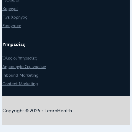
Γνωριμία
Χορηγοί
Γίνε Χορηγός
Εισηγητές
Υπηρεσίες
Όλες οι Υπηρεσίες
Δημιουργία Σεμιναρίων
Inbound Marketing
Content Marketing
Copyright © 2026 • LearnHealth