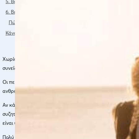
5. Βάλτε την Άσκηση στη Ζωή σας
6. Βελτιώστε την ποιότητα του ύπνου σας (7-8 ώρες)
Πώς να αυξήσετε την διάρκεια του ύπνου καθώς και να βε
Κάνοντας το Πρώτο Βήμα
Χωρίς αμφιβολία η πιο χιλιοειπωμένη ευχή που δέχονται και 
συνείδησή μας την υγεία ως την σημαντικότερη ευχή γιατί χ
Οι περισσότεροι όμως άνθρωποι αγνοούν τι πραγματικά εστί 
ανθρώπινο σώμα. Άραγε όμως αν κάποιος δεν πάσχει από κάπ
Αν κάποιος έχει ξεχάσει τι σημαίνει να βρίσκεσαι σε μία πα
συζητώντας, χαλαρώνοντας), είναι υγιής; Αν κάποιος αφιερώνε
είναι υγιής;
Πολύ εύκολα καταλαβαίνουμε πως αν θα πρέπει να ορίσουμε 