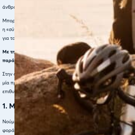
άνθρωπος είναι ένα κοσμικό θαύμα, «προγραμματισμένος» στη 
Μπορεί να ακουστεί οξύμωρο αλλά ο ίδιος ο άνθρωπος «φροντ
η «σύνδεσή» μας με διαδικτυακούς φίλους, το στρες της καθη
για τα οποία μας έχει προγραμματίσει η φύση.
Με την αναφορά μας λοιπόν στην καλή υγεία θα έπρεπε ν’
παράλληλα μας βοηθάει να νιώθουμε καλά στο σώμα μας κα
Στην συνέχεια θα δούμε μερικά πολύ απλά βήματα τα οποία 
μία πραγματικά καλή υγεία και ευεξία. Το πολύ ευχάριστο εί
επιθυμούμε να κάνουμε το πρώτο βήμα.
1. Μάθετε ν’ Αγαπάτε τον Εαυτό σας
Νούμερο ένα στη λίστα με τα βήματα για καλύτερη σωματική 
φορά που αφιερώνουμε λίγο χρόνο για τον εαυτό μας. Ακόμα 