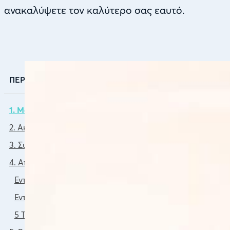
ανακαλύψετε τον καλύτερο σας εαυτό.
ΠΕΡΙΕΧΟΜΕΝΑ
1. Μάθετε ν’ Αγαπάτε τον Εαυτό σας
2. Ακολουθείστε τη Μεσογειακή Διατροφή
3. Συμπληρώματα Διατροφής με την Πραγματική Έννοια «
4. Αποκαταστήστε την καλή λειτουργία του εντέρου
Εντερικό Μικροβίωμα
Εντερική Διαπερατότητα
5 Τρόποι Να Βελτιώσετε την Εντερική Υγεια